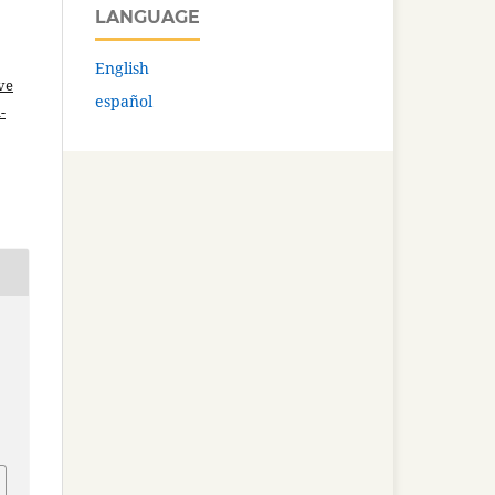
LANGUAGE
English
ve
español
-