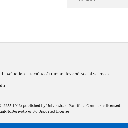
 Evaluation | Faculty of Humanities and Social Sciences
edu
 N: 2255-1042) published by
Universidad Pontificia Comillas
is licensed
l-NoDerivatives 3.0 Unported License