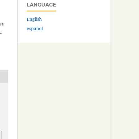
LANGUAGE
English
ve
español
-