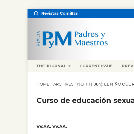
Revistas Comillas
THE JOURNAL
CURRENT ISSUE
PREV
HOME
/
ARCHIVES
/
NO. 111 (1984): EL NIÑO QUE 
Curso de educación sexua
VV.AA. VV.AA.