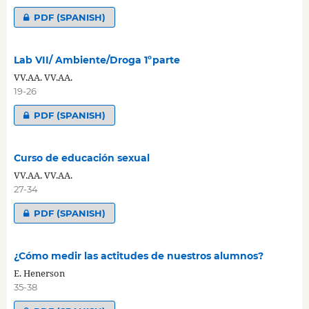
PDF (SPANISH)
Lab VII/ Ambiente/Droga 1ºparte
VV.AA. VV.AA.
19-26
PDF (SPANISH)
Curso de educación sexual
VV.AA. VV.AA.
27-34
PDF (SPANISH)
¿Cómo medir las actitudes de nuestros alumnos?
E. Henerson
35-38