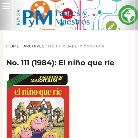
HOME
/
ARCHIVES
/
No. 111 (1984): El niño que ríe
No. 111 (1984): El niño que ríe