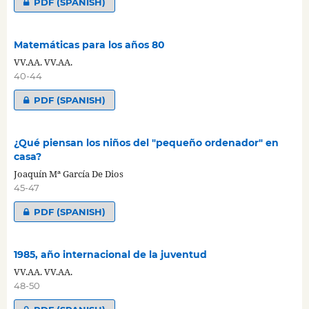
PDF (SPANISH)
Matemáticas para los años 80
VV.AA. VV.AA.
40-44
PDF (SPANISH)
¿Qué piensan los niños del "pequeño ordenador" en
casa?
Joaquín Mª García De Dios
45-47
PDF (SPANISH)
1985, año internacional de la juventud
VV.AA. VV.AA.
48-50