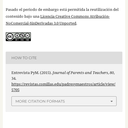
Pasado el periodo de embargo está permitida la reutilización del
contenido bajo una
Licencia Creative Commons Atribución-
NoComercial-SinDerivadas 3.0 Unported
.
HOW TO CITE
Entrevista PyM. (2015).
Journal of Parents and Teachers
,
80
,
34.
https://revistas.comillas.edu/padresymaestros/article/view/
5705
MORE CITATION FORMATS