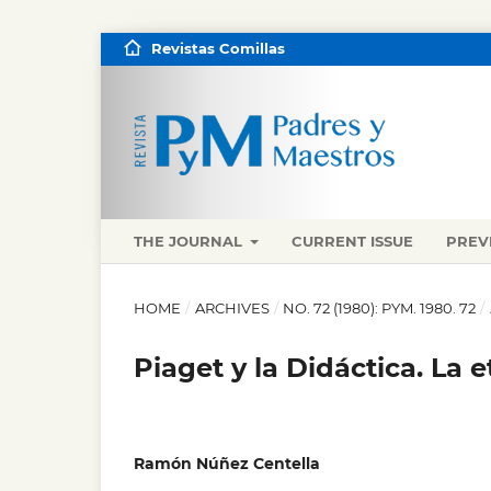
Revistas Comillas
THE JOURNAL
CURRENT ISSUE
PREV
HOME
/
ARCHIVES
/
NO. 72 (1980): PYM. 1980. 72
/
Piaget y la Didáctica. La 
Ramón Núñez Centella