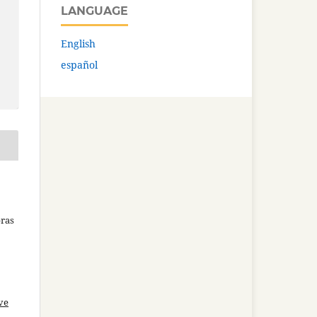
LANGUAGE
English
español
bras
ve