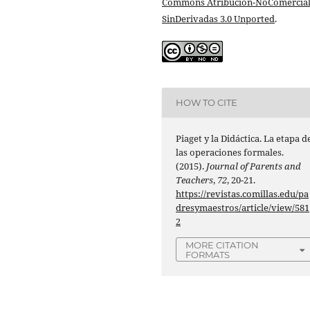
Commons Atribución-NoComercial
SinDerivadas 3.0 Unported
.
HOW TO CITE
Piaget y la Didáctica. La etapa d
las operaciones formales.
(2015).
Journal of Parents and
Teachers
,
72
, 20-21.
https://revistas.comillas.edu/pa
dresymaestros/article/view/581
2
MORE CITATION
FORMATS