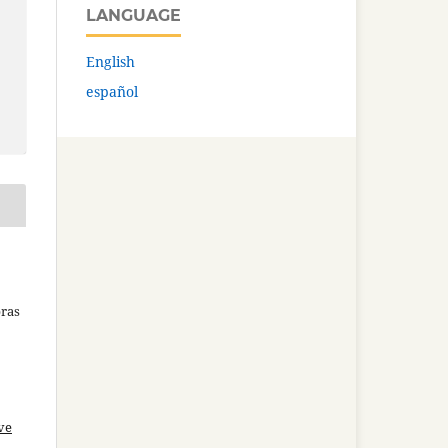
LANGUAGE
English
español
bras
ve