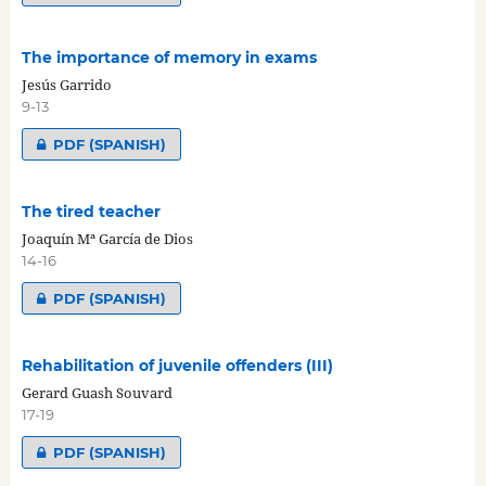
The importance of memory in exams
Jesús Garrido
9-13
PDF (SPANISH)
The tired teacher
Joaquín Mª García de Dios
14-16
PDF (SPANISH)
Rehabilitation of juvenile offenders (III)
Gerard Guash Souvard
17-19
PDF (SPANISH)