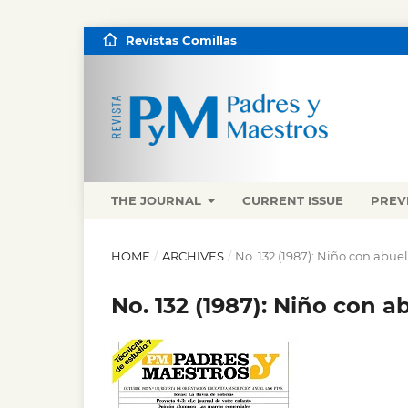
Revistas Comillas
THE JOURNAL
CURRENT ISSUE
PREV
HOME
/
ARCHIVES
/
No. 132 (1987): Niño con abue
No. 132 (1987): Niño con a