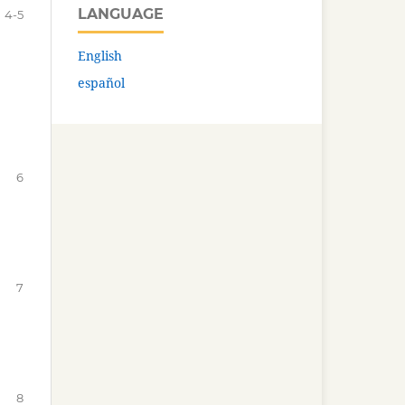
LANGUAGE
4-5
English
español
6
7
8