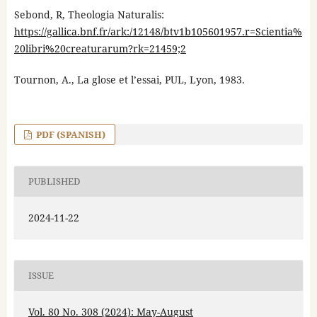
Sebond, R, Theologia Naturalis:
https://gallica.bnf.fr/ark:/12148/btv1b105601957.r=Scientia%
20libri%20creaturarum?rk=21459;2
Tournon, A., La glose et l’essai, PUL, Lyon, 1983.
PDF (SPANISH)
PUBLISHED
2024-11-22
ISSUE
Vol. 80 No. 308 (2024): May-August