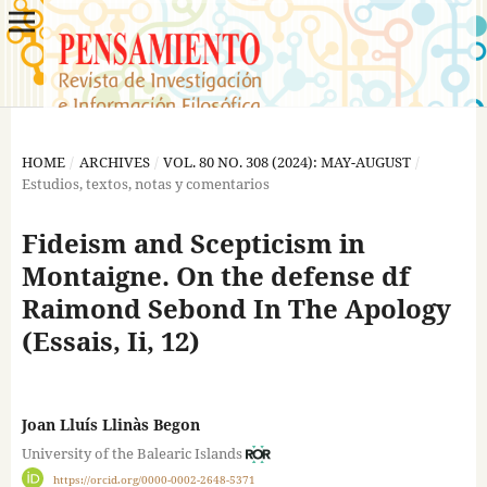
HOME
/
ARCHIVES
/
VOL. 80 NO. 308 (2024): MAY-AUGUST
/
Estudios, textos, notas y comentarios
Fideism and Scepticism in
Montaigne. On the defense df
Raimond Sebond In The Apology
(Essais, Ii, 12)
Joan Lluís Llinàs Begon
University of the Balearic Islands
https://orcid.org/0000-0002-2648-5371