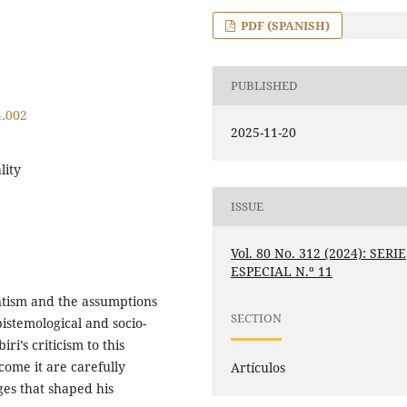
PDF (SPANISH)
PUBLISHED
4.002
2025-11-20
lity
ISSUE
Vol. 80 No. 312 (2024): SERIE
ESPECIAL N.º 11
ientism and the assumptions
SECTION
pistemological and socio-
ri’s criticism to this
come it are carefully
Artículos
es that shaped his