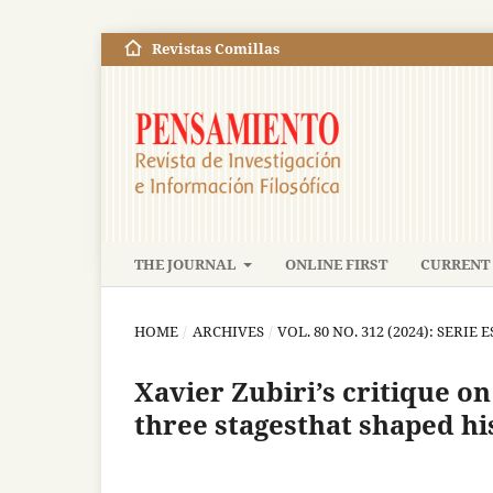
Revistas Comillas
THE JOURNAL
ONLINE FIRST
CURRENT 
HOME
/
ARCHIVES
/
VOL. 80 NO. 312 (2024): SERIE E
Xavier Zubiri’s critique o
three stagesthat shaped hi