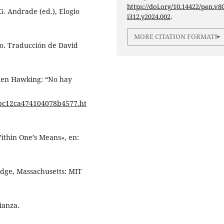
https://doi.org/10.14422/pen.v80
 G. Andrade (ed.), Elogio
i312.y2024.002
.
MORE CITATION FORMATS
ño. Traducción de David
ephen Hawking: “No hay
dbc12ca474104078b4577.ht
Within One’s Means», en:
idge, Massachusetts: MIT
lianza.