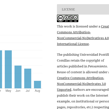
LICENSE
This work is licensed under a
Creat
Commons Attribution-
NonCommercial-NoDerivatives 4.0
International License
.
The publishing Universidad Pontifi
Comillas retain the copyright of
articles published in
Pensamiento
.
Reuse of content is allowed under 
Creative Commons Attribution-
NonCommercial-NoDerivates 3.0
Unported
. Authors are encouraged
publish their work on the Internet 
example, on institutional or perso
pages, repositories, etc.) respectin