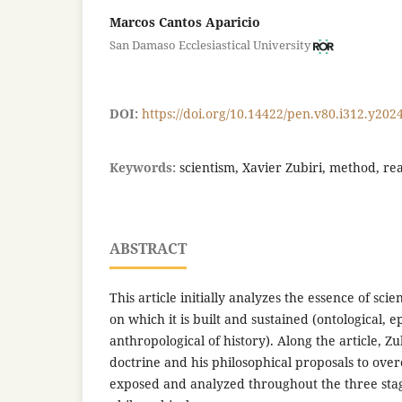
Marcos Cantos Aparicio
San Damaso Ecclesiastical University
DOI:
https://doi.org/10.14422/pen.v80.i312.y202
Keywords:
scientism, Xavier Zubiri, method, rea
ABSTRACT
This article initially analyzes the essence of sc
on which it is built and sustained (ontological, e
anthropological of history). Along the article, Zubi
doctrine and his philosophical proposals to over
exposed and analyzed throughout the three stag