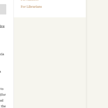
For Librarians
ive
cia
a
 to
(for
nal
g the