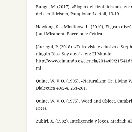
Bunge, M. (2017). «Elogio del cientificismo», en:
del cientificismo, Pamplona: Laetoli, 13-19.
Hawking, S. – Mlodinow, L. (2010), El gran dise
Jou i Mirabent. Barcelona: Crítica.
Jáuregui, P. (2018). «Entrevista exclusiva a St
ningún Dios. Soy ateo”», en: El Mundo.
http://www.elmundo.es/ciencia/2014/09/21/541
ml
Quine, W. V. O. (1995), «Naturalism; Or, Living 
Dialectica 49/2-4, 251-261.
Quine, W. V. O. (1975), Word and Object, Cambr
Press.
Zubiri, X. (1982). Inteligencia y logos. Madrid: A