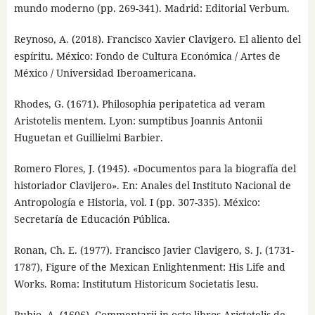
mundo moderno (pp. 269-341). Madrid: Editorial Verbum.
Reynoso, A. (2018). Francisco Xavier Clavigero. El aliento del
espíritu. México: Fondo de Cultura Económica / Artes de
México / Universidad Iberoamericana.
Rhodes, G. (1671). Philosophia peripatetica ad veram
Aristotelis mentem. Lyon: sumptibus Joannis Antonii
Huguetan et Guillielmi Barbier.
Romero Flores, J. (1945). «Documentos para la biografía del
historiador Clavijero». En: Anales del Instituto Nacional de
Antropología e Historia, vol. I (pp. 307-335). México:
Secretaría de Educación Pública.
Ronan, Ch. E. (1977). Francisco Javier Clavigero, S. J. (1731-
1787), Figure of the Mexican Enlightenment: His Life and
Works. Roma: Institutum Historicum Societatis Iesu.
Rubio, A. (1606). Commentarii in octo libros Aristotelis de