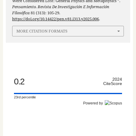
Were Considered Lost: General Physics and Metaphysics ”.
Pensamiento. Revista De Investigación E Información
Filosófica
81 (313): 105-29.
https://doi.org/10.14422/pen.v81.i313.y2025.006
.
MORE CITATION FORMATS
0.2
2024
CiteScore
23rd percentile
Powered by