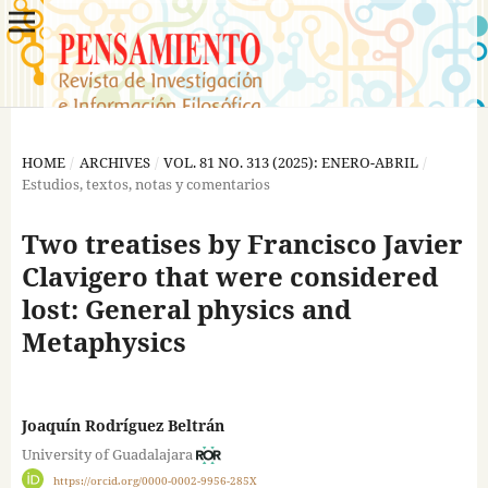
HOME
/
ARCHIVES
/
VOL. 81 NO. 313 (2025): ENERO-ABRIL
/
Estudios, textos, notas y comentarios
Two treatises by Francisco Javier
Clavigero that were considered
lost: General physics and
Metaphysics
Joaquín Rodríguez Beltrán
University of Guadalajara
https://orcid.org/0000-0002-9956-285X