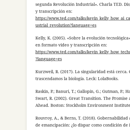
segunda Revolución Industrial». Charla TED. Di
y transcripción en:
https://www.ted.com/talks/kevin_kelly_how_ai_
ustrial_revolution?language=es
Kelly, K. (2005). «Sobre la evolución tecnológica
en formato video y transcripción en:
https://www.ted.com/talks/kevin_kelly_how_tech
?language=es
Kurzweil, R. (2017). La singularidad está cerca
trascendamos la biología. Leck: LolaBooks.
Raskin, P.; Banuri, T.; Gallopín, G.; Gutman, P.;
Swart, R. (2002). Great Transition. The Promise
Ahead. Boston: Stockholm Environment Institute
Rouvroy, A., & Berns, T. (2018). Gobernabilidad 
de emancipación: ¿lo dispar como condición de 