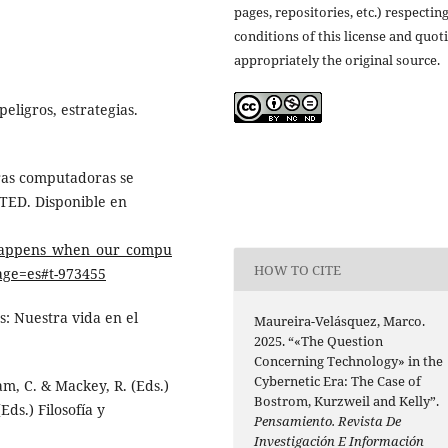
pages, repositories, etc.) respectin
conditions of this license and quot
appropriately the original source.
eligros, estrategias.
ras computadoras se
 TED. Disponible en
_happens_when_our_compu
HOW TO CITE
age=es#t-973455
s: Nuestra vida en el
Maureira-Velásquez, Marco.
2025. “«The Question
Concerning Technology» in the
Cybernetic Era: The Case of
am, C. & Mackey, R. (Eds.)
Bostrom, Kurzweil and Kelly”.
Eds.) Filosofía y
Pensamiento. Revista De
Investigación E Información