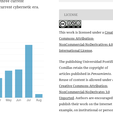
 three current
current cybernetic era.
LICENSE
This work is licensed under a
Creat
Commons Attribution-
NonCommercial-NoDerivatives 4.0
International License
.
The publishing Universidad Pontifi
Comillas retain the copyright of
articles published in
Pensamiento
.
Reuse of content is allowed under 
Creative Commons Attribution-
NonCommercial-NoDerivates 3.0
Unported
. Authors are encouraged
publish their work on the Internet 
example, on institutional or perso