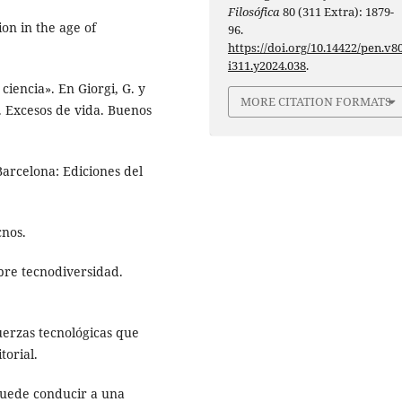
Filosófica
80 (311 Extra): 1879-
on in the age of
96.
https://doi.org/10.14422/pen.v80
i311.y2024.038
.
 ciencia». En Giorgi, G. y
MORE CITATION FORMATS
. Excesos de vida. Buenos
Barcelona: Ediciones del
cnos.
obre tecnodiversidad.
fuerzas tecnológicas que
torial.
l puede conducir a una