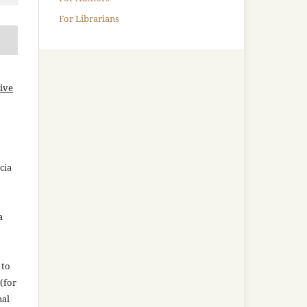
For Librarians
ive
cia
a
 to
(for
nal