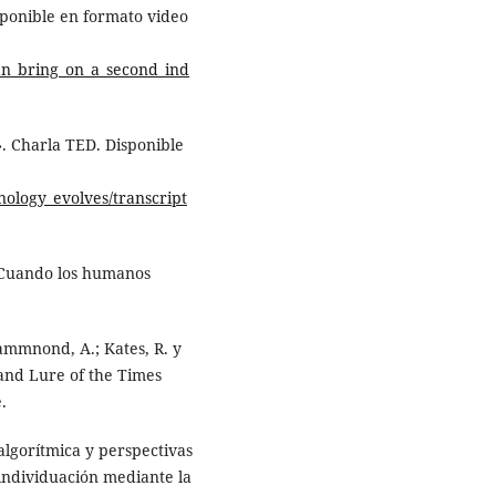
sponible en formato video
can_bring_on_a_second_ind
». Charla TED. Disponible
nology_evolves/transcript
. Cuando los humanos
 Hammnond, A.; Kates, R. y
 and Lure of the Times
.
algorítmica y perspectivas
individuación mediante la