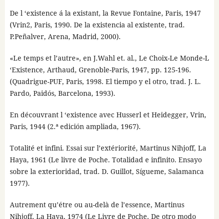
De l ‘existence á la existant, la Revue Fontaine, Paris, 1947
(Vrin2, Paris, 1990. De la existencia al existente, trad.
P.Peñalver, Arena, Madrid, 2000).
«Le temps et l’autre», en J.Wahl et. al., Le Choix-Le Monde-L
‘Existence, Arthaud, Grenoble-Paris, 1947, pp. 125-196.
(Quadrigue-PUF, Paris, 1998. El tiempo y el otro, trad. J. L.
Pardo, Paidós, Barcelona, 1993).
En découvrant l ‘existence avec Husserl et Heidegger, Vrin,
Paris, 1944 (2.ª edición ampliada, 1967).
Totalité et infini. Essai sur l’extériorité, Martinus Nihjoff, La
Haya, 1961 (Le livre de Poche. Totalidad e infinito. Ensayo
sobre la exterioridad, trad. D. Guillot, Sígueme, Salamanca
1977).
Autrement qu’étre ou au-delà de l’essence, Martinus
Nihjoff, La Haya, 1974 (Le Livre de Poche. De otro modo