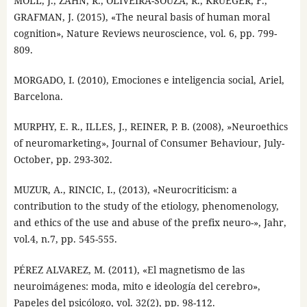
MOLL, J., ZAHN, R., OLIVEIRA-SOUZA, R., KRUEGER, F.,
GRAFMAN, J. (2015), «The neural basis of human moral
cognition», Nature Reviews neuroscience, vol. 6, pp. 799-
809.
MORGADO, I. (2010), Emociones e inteligencia social, Ariel,
Barcelona.
MURPHY, E. R., ILLES, J., REINER, P. B. (2008), »Neuroethics
of neuromarketing», Journal of Consumer Behaviour, July-
October, pp. 293-302.
MUZUR, A., RINCIC, I., (2013), «Neurocriticism: a
contribution to the study of the etiology, phenomenology,
and ethics of the use and abuse of the prefix neuro-», Jahr,
vol.4, n.7, pp. 545-555.
PÉREZ ALVAREZ, M. (2011), «El magnetismo de las
neuroimágenes: moda, mito e ideología del cerebro»,
Papeles del psicólogo, vol. 32(2), pp. 98-112.