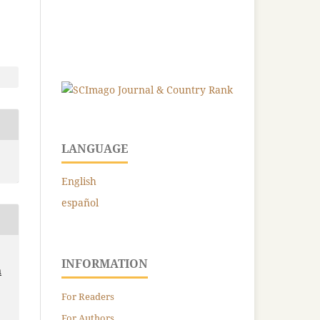
LANGUAGE
English
español
INFORMATION
n
For Readers
For Authors