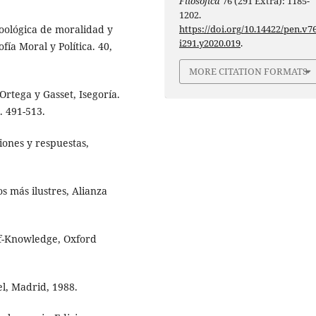
Filosófica
76 (291 Extra): 1185-
1202.
https://doi.org/10.14422/pen.v76
 noológica de moralidad y
i291.y2020.019
.
ofía Moral y Política. 40,
MORE CITATION FORMATS
 Ortega y Gasset, Isegoría.
p. 491-513.
iones y respuestas,
os más ilustres, Alianza
lf-Knowledge, Oxford
el, Madrid, 1988.