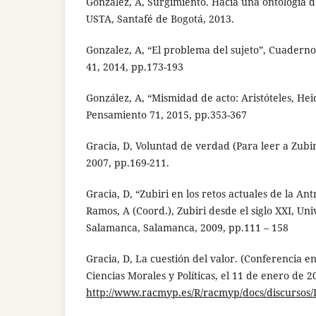
González, A, Surgimiento. Hacia una ontología de
USTA, Santafé de Bogotá, 2013.
Gonzalez, A, “El problema del sujeto”, Cuadernos
41, 2014, pp.173-193
González, A, “Mismidad de acto: Aristóteles, Hei
Pensamiento 71, 2015, pp.353-367
Gracia, D, Voluntad de verdad (Para leer a Zubir
2007, pp.169-211.
Gracia, D, “Zubiri en los retos actuales de la Ant
Ramos, A (Coord.), Zubiri desde el siglo XXI, Uni
Salamanca, Salamanca, 2009, pp.111 – 158
Gracia, D, La cuestión del valor. (Conferencia e
Ciencias Morales y Políticas, el 11 de enero de 2
http://www.racmyp.es/R/racmyp/docs/discursos/