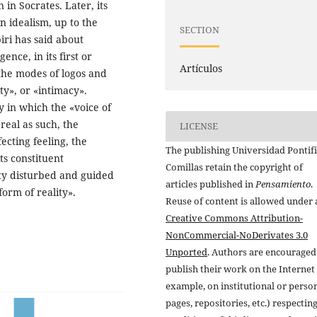
 in Socrates. Later, its
in idealism, up to the
SECTION
iri has said about
ence, in its first or
Artículos
the modes of logos and
ty», or «intimacy».
y in which the «voice of
real as such, the
LICENSE
ecting feeling, the
The publishing Universidad Pontifi
its constituent
Comillas retain the copyright of
lity disturbed and guided
articles published in
Pensamiento
.
form of reality».
Reuse of content is allowed under 
Creative Commons Attribution-
NonCommercial-NoDerivates 3.0
Unported
. Authors are encouraged
publish their work on the Internet 
example, on institutional or perso
pages, repositories, etc.) respectin