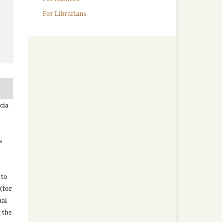
For Librarians
cia
a
 to
(for
nal
g the