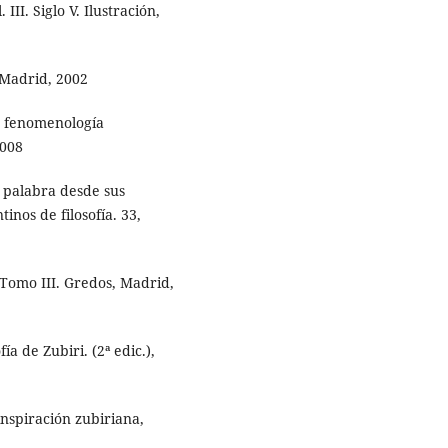
III. Siglo V. Ilustración,
, Madrid, 2002
la fenomenología
2008
a palabra desde sus
inos de filosofía. 33,
. Tomo III. Gredos, Madrid,
ía de Zubiri. (2ª edic.),
inspiración zubiriana,