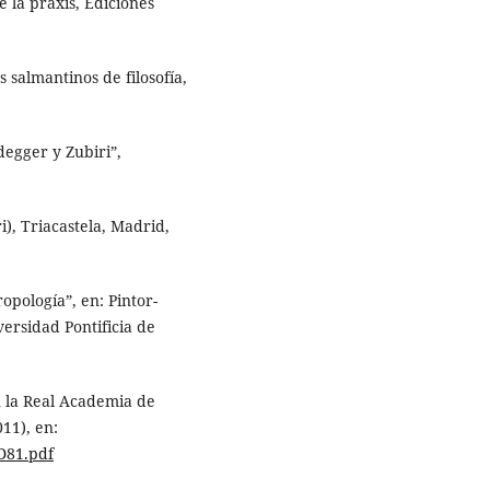
 la praxis, Ediciones
 salmantinos de filosofía,
degger y Zubiri”,
i), Triacastela, Madrid,
ropología”, en: Pintor-
versidad Pontificia de
n la Real Academia de
011), en:
D81.pdf