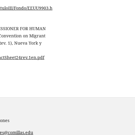
ituloIII/Fondo/EEUU9903.h
MISSIONER FOR HUMAN
Convention on Migrant
Rev. 1), Nueva York y
actSheet24rev.1en.pdf
iones
nes@comillas.edu