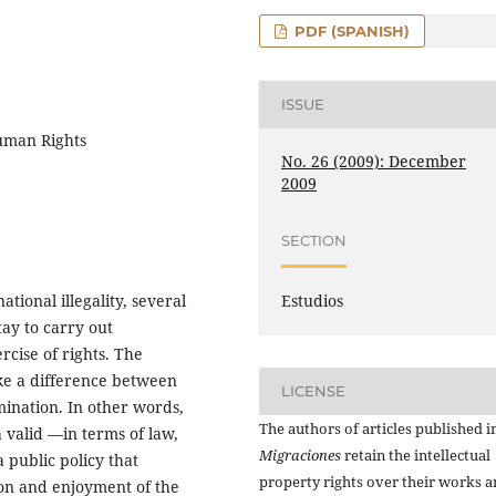
PDF (SPANISH)
ISSUE
Human Rights
No. 26 (2009): December
2009
SECTION
Estudios
tional illegality, several
tay to carry out
ercise of rights. The
ke a difference between
LICENSE
imination. In other words,
The authors of articles published i
a valid —in terms of law,
Migraciones
retain the intellectual
 public policy that
property rights over their works 
ion and enjoyment of the