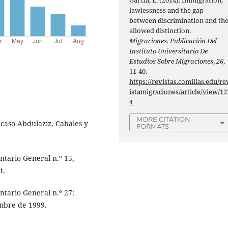
lawlessness and the gap
between discrimination and th
allowed distinction.
Migraciones. Publicación Del
Instituto Universitario De
Estudios Sobre Migraciones
,
26
,
11-40.
https://revistas.comillas.edu/re
istamigraciones/article/view/12
4
MORE CITATION
o Abdulaziz, Cabales y
FORMATS
rio General n.º 15,
t.
rio General n.º 27:
mbre de 1999.