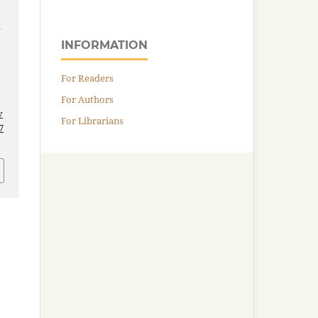
e
INFORMATION
For Readers
For Authors
v
For Librarians
7