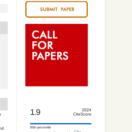
1.9
2024
n
CiteScore
85th percentile
and