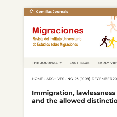
Comillas Journals
THE JOURNAL
LAST ISSUE
EARLY VI
HOME
/
ARCHIVES
/
NO. 26 (2009): DECEMBER 2
Immigration, lawlessness
and the allowed distincti