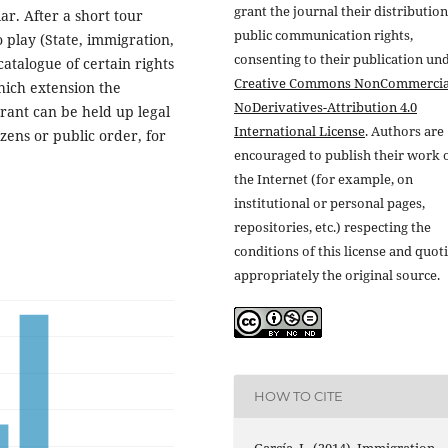
grant the journal their distributio
lar. After a short tour
public communication rights,
 play (State, immigration,
consenting to their publication un
atalogue of certain rights
Creative Commons NonCommercia
hich extension the
NoDerivatives-Attribution 4.0
grant can be held up legal
International License
. Authors are
izens or public order, for
encouraged to publish their work 
the Internet (for example, on
institutional or personal pages,
repositories, etc.) respecting the
conditions of this license and quot
appropriately the original source.
HOW TO CITE
García, L. (2014). Immigration,