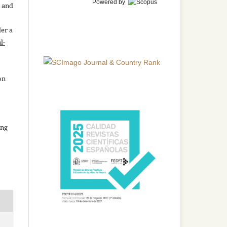
Powered by
n and
der a
l-
on
ing