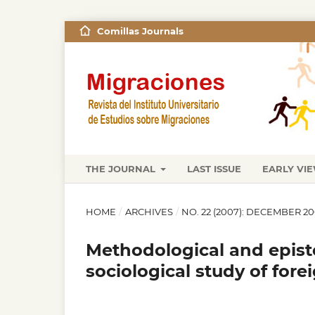
Comillas Journals
THE JOURNAL
LAST ISSUE
EARLY VI
HOME
/
ARCHIVES
/
NO. 22 (2007): DECEMBER 2
Methodological and epist
sociological study of for