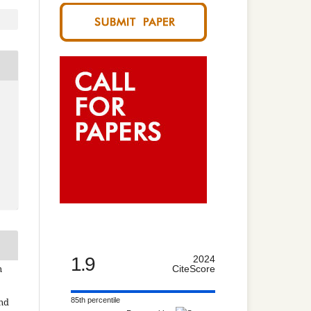
1.9
2024
n
CiteScore
85th percentile
and