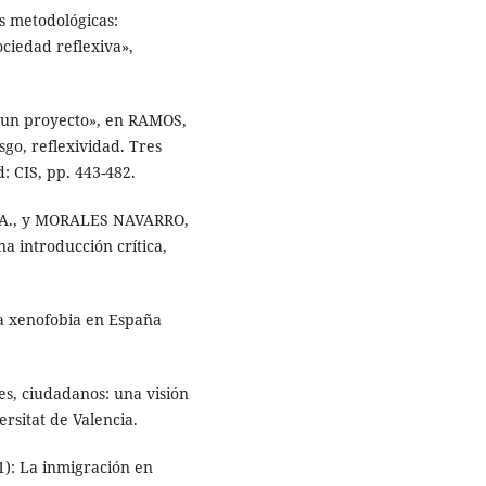
as metodológicas:
ociedad reflexiva»,
a un proyecto», en RAMOS,
sgo, reflexividad. Tres
: CIS, pp. 443-482.
A., y MORALES NAVARRO,
na introducción crítica,
la xenofobia en España
s, ciudadanos: una visión
rsitat de Valencia.
1): La inmigración en