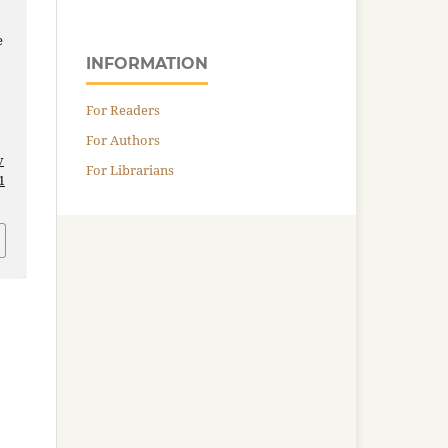
e
INFORMATION
For Readers
For Authors
v
For Librarians
1