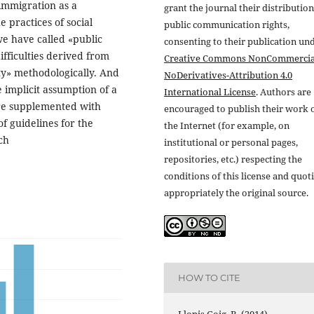
 immigration as a
grant the journal their distributio
e practices of social
public communication rights,
we have called «public
consenting to their publication un
fficulties derived from
Creative Commons NonCommercia
ity» methodologically. And
NoDerivatives-Attribution 4.0
e implicit assumption of a
International License
. Authors are
are supplemented with
encouraged to publish their work 
of guidelines for the
the Internet (for example, on
ch
institutional or personal pages,
repositories, etc.) respecting the
conditions of this license and quot
appropriately the original source.
HOW TO CITE
Llopis Goig, R. (2014).