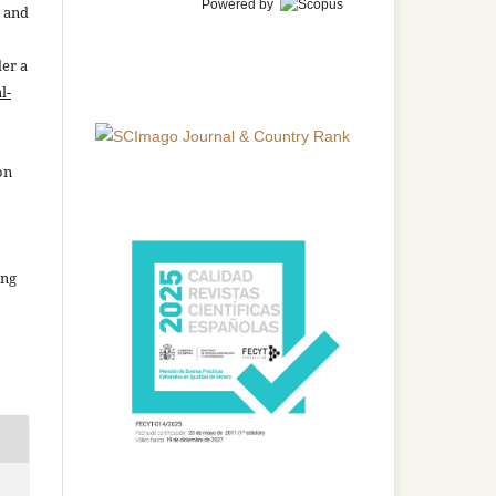
Powered by
n and
der a
l-
on
ing