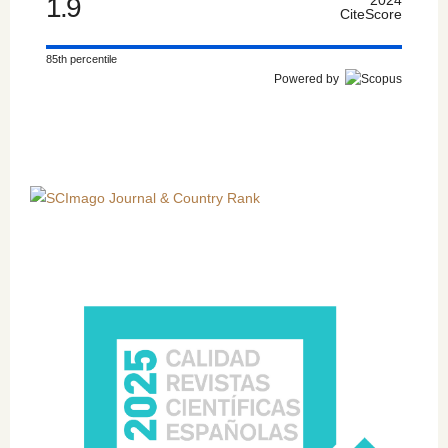
1.9
CiteScore
85th percentile
Powered by