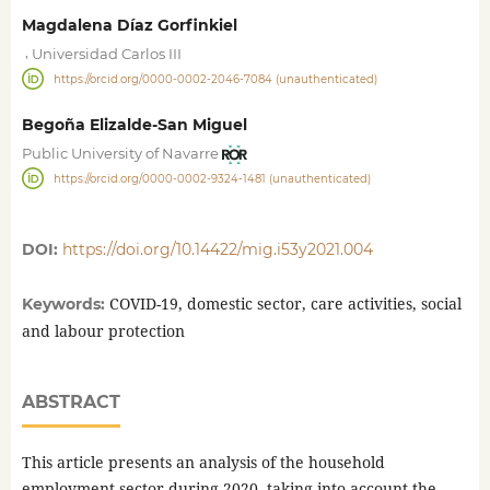
Magdalena Díaz Gorfinkiel
,
Universidad Carlos III
https://orcid.org/0000-0002-2046-7084 (unauthenticated)
Begoña Elizalde-San Miguel
Public University of Navarre
https://orcid.org/0000-0002-9324-1481 (unauthenticated)
DOI:
https://doi.org/10.14422/mig.i53y2021.004
COVID-19, domestic sector, care activities, social
Keywords:
and labour protection
ABSTRACT
This article presents an analysis of the household
employment sector during 2020, taking into account the