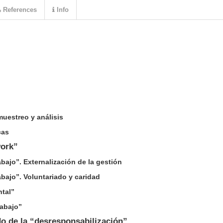
References
Info
uestreo y análisis
cas
work”
abajo”. Externalización de la gestión
abajo”. Voluntariado y caridad
ntal”
 abajo”
o de la “desresponsabilización”