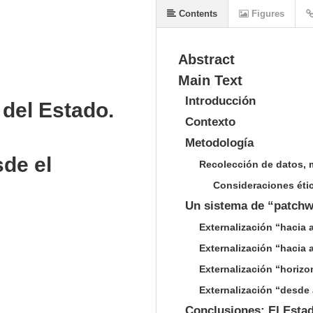
Contents
Figures
Abstract
Main Text
Introducción
 del Estado.
Contexto
Metodología
sde el
Recolección de datos, m
Consideraciones éti
Un sistema de “patch
Externalización “hacia 
Externalización “hacia 
Externalización “horizo
Externalización “desde
Conclusiones: El Estad