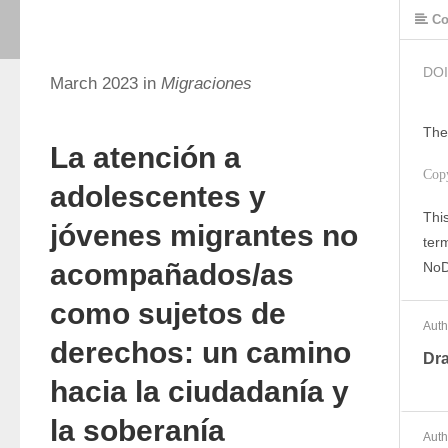
Co
DOI
March 2023 in
Migraciones
The
La atención a
Cop
adolescentes y
This
jóvenes migrantes no
ter
acompañados/as
NoD
como sujetos de
Auth
derechos: un camino
Dra
hacia la ciudadanía y
la soberanía
Auth