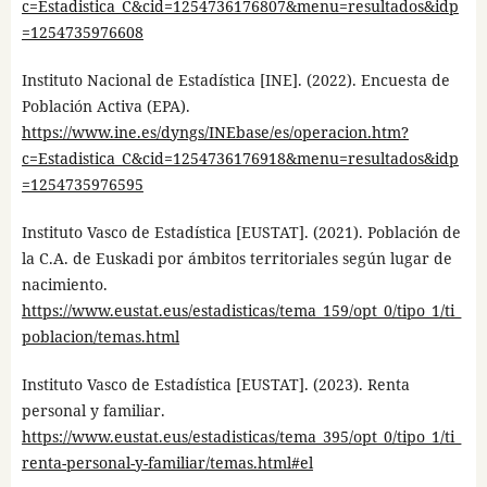
c=Estadistica_C&cid=1254736176807&menu=resultados&idp
=1254735976608
Instituto Nacional de Estadística [INE]. (2022). Encuesta de
Población Activa (EPA).
https://www.ine.es/dyngs/INEbase/es/operacion.htm?
c=Estadistica_C&cid=1254736176918&menu=resultados&idp
=1254735976595
Instituto Vasco de Estadística [EUSTAT]. (2021). Población de
la C.A. de Euskadi por ámbitos territoriales según lugar de
nacimiento.
https://www.eustat.eus/estadisticas/tema_159/opt_0/tipo_1/ti_
poblacion/temas.html
Instituto Vasco de Estadística [EUSTAT]. (2023). Renta
personal y familiar.
https://www.eustat.eus/estadisticas/tema_395/opt_0/tipo_1/ti_
renta-personal-y-familiar/temas.html#el