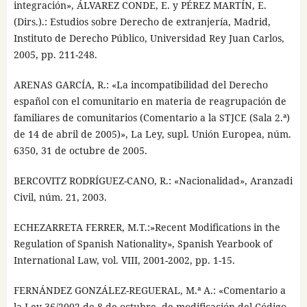
integración», ÁLVAREZ CONDE, E. y PÉREZ MARTÍN, E.
(Dirs.).: Estudios sobre Derecho de extranjería, Madrid,
Instituto de Derecho Público, Universidad Rey Juan Carlos,
2005, pp. 211-248.
ARENAS GARCÍA, R.: «La incompatibilidad del Derecho
español con el comunitario en materia de reagrupación de
familiares de comunitarios (Comentario a la STJCE (Sala 2.ª)
de 14 de abril de 2005)», La Ley, supl. Unión Europea, núm.
6350, 31 de octubre de 2005.
BERCOVITZ RODRÍGUEZ-CANO, R.: «Nacionalidad», Aranzadi
Civil, núm. 21, 2003.
ECHEZARRETA FERRER, M.T.:»Recent Modifications in the
Regulation of Spanish Nationality», Spanish Yearbook of
International Law, vol. VIII, 2001-2002, pp. 1-15.
FERNÁNDEZ GONZÁLEZ-REGUERAL, M.ª A.: «Comentario a
la Ley 36/2002 de 8 de octubre, de modificación del Código