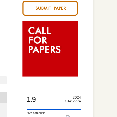
1.9
2024
CiteScore
85th percentile