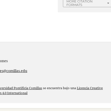
MORE CITATION
FORMATS
iones
nes@comillas.edu
versidad Pontificia Comillas
se encuentra bajo una
Licencia Creative
4.0 International