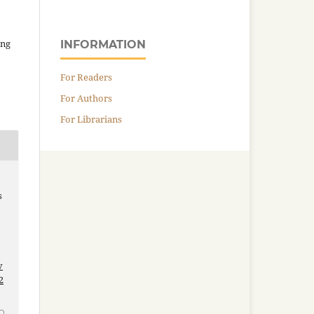
ing
INFORMATION
For Readers
For Authors
For Librarians
s
v
2