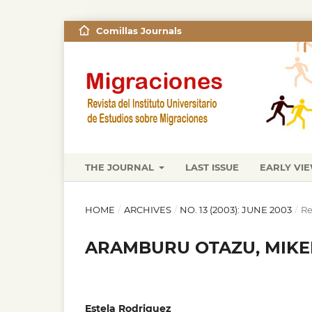
Comillas Journals
THE JOURNAL
LAST ISSUE
EARLY VI
HOME
/
ARCHIVES
/
NO. 13 (2003): JUNE 2003
/
Re
ARAMBURU OTAZU, MIKEL. 
Estela Rodriguez