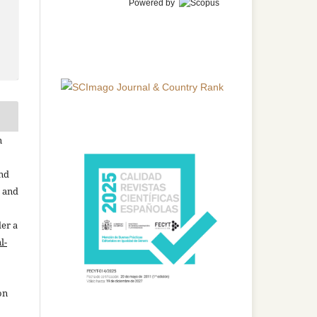
Powered by
n
and
n and
der a
l-
on