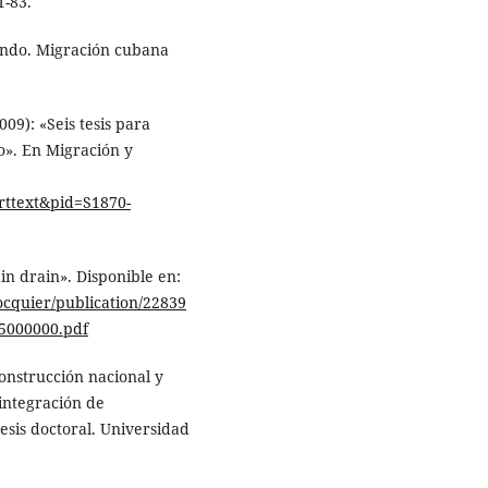
1-83.
undo. Migración cubana
9): «Seis tesis para
o». En Migración y
arttext&pid=S1870-
n drain». Disponible en:
ocquier/publication/22839
5000000.pdf
Construcción nacional y
 integración de
esis doctoral. Universidad