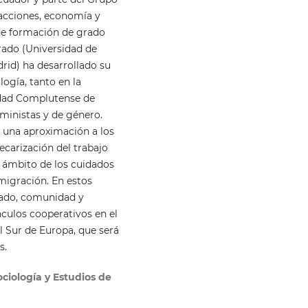
sacciones, economía y
de formación de grado
rado (Universidad de
id) ha desarrollado su
ogía, tanto en la
idad Complutense de
eministas y de género.
o una aproximación a los
ecarización del trabajo
l ámbito de los cuidados
migración. En estos
ado, comunidad y
culos cooperativos en el
l Sur de Europa, que será
s.
iología y Estudios de