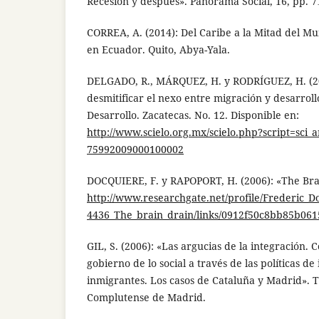
Recesión y después». Panorama Social, 16, pp. 7
CORREA, A. (2014): Del Caribe a la Mitad del M
en Ecuador. Quito, Abya-Yala.
DELGADO, R., MÁRQUEZ, H. y RODRÍGUEZ, H. (200
desmitificar el nexo entre migración y desarroll
Desarrollo. Zacatecas. No. 12. Disponible en:
http://www.scielo.org.mx/scielo.php?script=sci_
75992009000100002
DOCQUIERE, F. y RAPOPORT, H. (2006): «The Brai
http://www.researchgate.net/profile/Frederic_D
4436_The_brain_drain/links/0912f50c8bb85b061
GIL, S. (2006): «Las argucias de la integración. 
gobierno de lo social a través de las políticas de
inmigrantes. Los casos de Cataluña y Madrid». T
Complutense de Madrid.