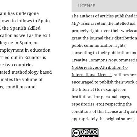
LICENSE
pain has undergone
The authors of articles published i
wdown in inflows to Spain
Migraciones
retain the intellectual
 the Spanish skilled
property rights over their works 
ation as well as the exit
grant the journal their distributio
degree in Spain, or
public communication rights,
nemployment in education
consenting to their publication un
rried out in Ecuador is
Creative Commons NonCommercia
he two countries.
NoDerivatives-Attribution 4.0
ituated methodology based
International License
. Authors are
timates the volume of
encouraged to publish their work 
s, conditions and
the Internet (for example, on
institutional or personal pages,
repositories, etc.) respecting the
conditions of this license and quot
appropriately the original source.