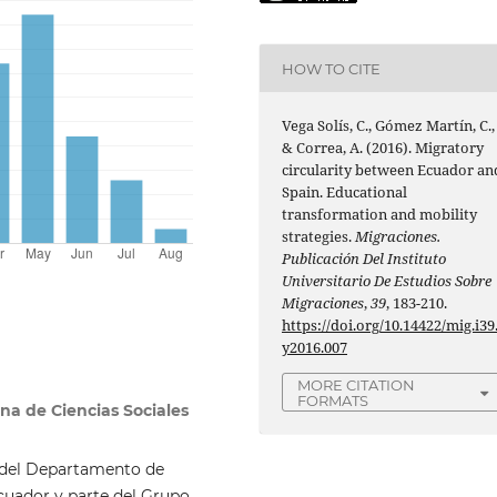
HOW TO CITE
Vega Solís, C., Gómez Martín, C.,
& Correa, A. (2016). Migratory
circularity between Ecuador an
Spain. Educational
transformation and mobility
strategies.
Migraciones.
Publicación Del Instituto
Universitario De Estudios Sobre
Migraciones
,
39
, 183-210.
https://doi.org/10.14422/mig.i39
y2016.007
MORE CITATION
FORMATS
ana de Ciencias Sociales
a del Departamento de
cuador y parte del Grupo