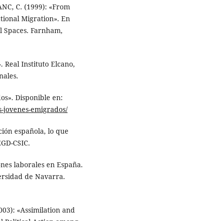
NC, C. (1999): «From
tional Migration». En
al Spaces. Farnham,
 Real Instituto Elcano,
nales.
os». Disponible en:
os-jovenes-emigrados/
ión española, lo que
EGD-CSIC.
ones laborales en España.
ersidad de Navarra.
03): «Assimilation and