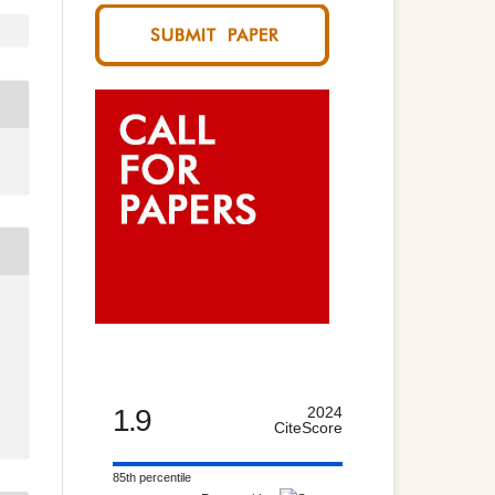
1.9
2024
CiteScore
85th percentile