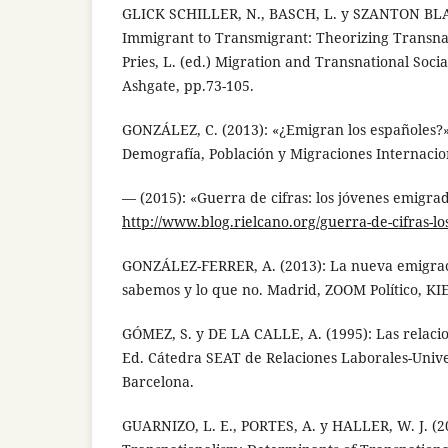
GLICK SCHILLER, N., BASCH, L. y SZANTON BLA
Immigrant to Transmigrant: Theorizing Transna
Pries, L. (ed.) Migration and Transnational Soci
Ashgate, pp.73-105.
GONZÁLEZ, C. (2013): «¿Emigran los españoles?».
Demografía, Población y Migraciones Internacio
— (2015): «Guerra de cifras: los jóvenes emigrad
http://www.blog.rielcano.org/guerra-de-cifras-l
GONZÁLEZ-FERRER, A. (2013): La nueva emigrac
sabemos y lo que no. Madrid, ZOOM Político, KI
GÓMEZ, S. y DE LA CALLE, A. (1995): Las relaci
Ed. Cátedra SEAT de Relaciones Laborales-Univ
Barcelona.
GUARNIZO, L. E., PORTES, A. y HALLER, W. J. (20