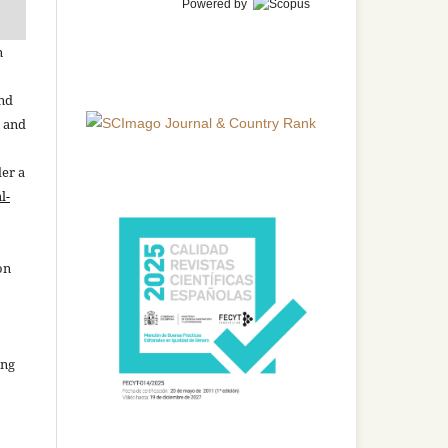
Powered by
n
and
n and
der a
l-
on
ing