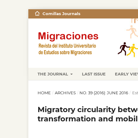
Comillas Journals
THE JOURNAL
LAST ISSUE
EARLY VI
HOME
/
ARCHIVES
/
NO. 39 (2016): JUNE 2016
/
Es
Migratory circularity bet
transformation and mobili