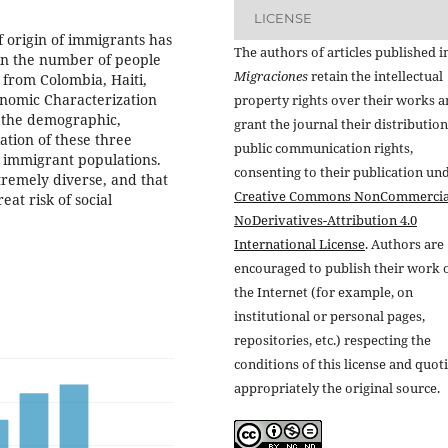
LICENSE
f origin of immigrants has
The authors of articles published i
 in the number of people
Migraciones
retain the intellectual
from Colombia, Haiti,
onomic Characterization
property rights over their works 
s the demographic,
grant the journal their distributio
ation of these three
public communication rights,
l immigrant populations.
consenting to their publication un
tremely diverse, and that
Creative Commons NonCommercia
at risk of social
NoDerivatives-Attribution 4.0
International License
. Authors are
encouraged to publish their work 
the Internet (for example, on
institutional or personal pages,
repositories, etc.) respecting the
conditions of this license and quot
appropriately the original source.