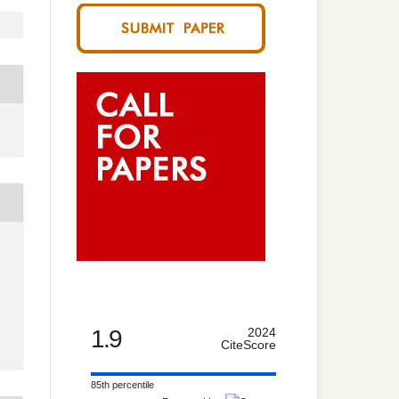
1.9
2024
CiteScore
85th percentile