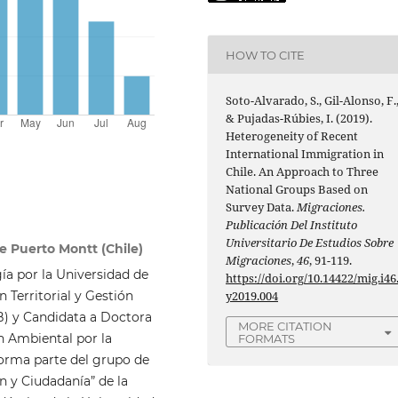
HOW TO CITE
Soto-Alvarado, S., Gil-Alonso, F.
& Pujadas-Rúbies, I. (2019).
Heterogeneity of Recent
International Immigration in
Chile. An Approach to Three
National Groups Based on
Survey Data.
Migraciones.
Publicación Del Instituto
Universitario De Estudios Sobre
de Puerto Montt (Chile)
Migraciones
,
46
, 91-119.
ía por la Universidad de
https://doi.org/10.14422/mig.i46
y2019.004
 Territorial y Gestión
B) y Candidata a Doctora
MORE CITATION
ón Ambiental por la
FORMATS
orma parte del grupo de
n y Ciudadanía” de la