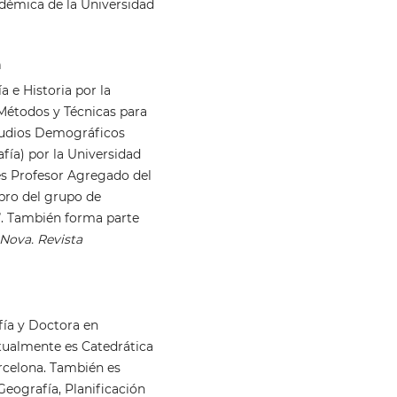
démica de la Universidad
a
 e Historia por la
Métodos y Técnicas para
studios Demográficos
ía) por la Universidad
s Profesor Agregado del
bro del grupo de
a”. También forma parte
 Nova. Revista
fía y Doctora en
tualmente es Catedrática
rcelona. También es
eografía, Planificación