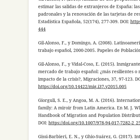
estimar las salidas de extranjeros de España: la
padronales y la renovación de las tarjetas de re
Estadística Española, 52(174), 277-309. DOI:
http
444
Gil-Alonso, F., y Domingo, A. (2008). Latinoame
trabajo español, 2000-2005. Papeles de Población
Gil-Alonso, F., y Vidal-Coso, E. (2015). Inmigrant
mercado de trabajo español: ¿más resilientes o 
impacto de la crisis?, Migraciones, 37, 97-123. DO
https://doi.org/10.14422/mig.i37.y2015.005
Giorguli, S. E., y Angoa, M. A. (2016). Internati
family: A miroir from Latin America. En M. J. Wh
Handbook of Migration and Population Distribut
DOI:
https://doi.org/10.1007/978-94-017-7282-2_2
Gissi-Barbieri, E. N., y Ghio-Suárez, G. (2017). I