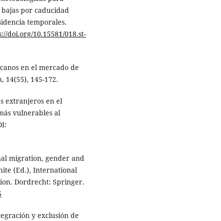
s bajas por caducidad
sidencia temporales.
s://doi.org/10.15581/018.st-
ricanos en el mercado de
, 14(55), 145-172.
es extranjeros en el
más vulnerables al
I:
onal migration, gender and
ite (Ed.), International
ion. Dordrecht: Springer.
5
ntegración y exclusión de