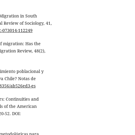
 Migration in South
 Review of Sociology, 41,
oc-073014-112249
of migration: Has the
gration Review, 48(2),
cimiento poblacional y
a Chile? Notas de
.18356/ab526ed3-es
s: Continuities and
ls of the American
20-52. DOI:
s metodológicas para