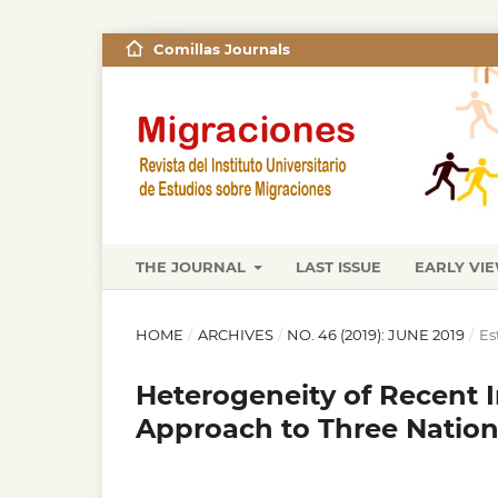
Comillas Journals
THE JOURNAL
LAST ISSUE
EARLY VI
HOME
/
ARCHIVES
/
NO. 46 (2019): JUNE 2019
/
Es
Heterogeneity of Recent I
Approach to Three Nation