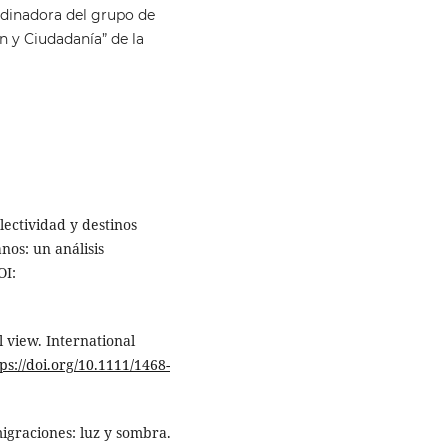
rdinadora del grupo de
n y Ciudadanía” de la
electividad y destinos
nos: un análisis
OI:
l view. International
ps://doi.org/10.1111/1468-
migraciones: luz y sombra.