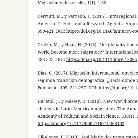
Migración y desarrollo, 1(1), 1-30.
Cerrutti, M., y Parrado, E. (2015). Intraregional
America: Trends and a Research Agenda. Annual
399-421. DOI:
https://doi.org/10.1146/annurev-s
Czaika, M., y Haas, H. (2015). The globalization 
world become more migratory? International Mi
283-323. DOI:
https://doi.org/10.1111/imre.12095
Díaz, C. (2017). Migración internacional, enveje
segunda transición demográfica, ¿Hacia dónde v
Población, 105, 221-257. DOI:
https://doi.org/10
Durand, J., y Massey, D. (2010). New world order
changes in Latin American migration. The Anna
Academy of Political and Social Science, 630(1), 
https://doi.org/10.1177/0002716210368102
Gil-Alonso, F. (2010). Análisis de dos propuesta