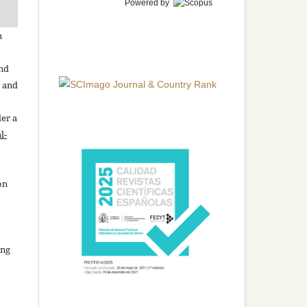
Powered by
n
and
n and
der a
l-
on
ing