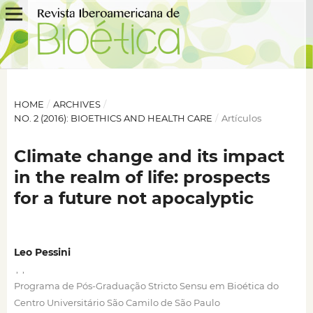
HOME
/
ARCHIVES
/
NO. 2 (2016): BIOETHICS AND HEALTH CARE
/
Artículos
Climate change and its impact
in the realm of life: prospects
for a future not apocalyptic
Leo Pessini
,
,
Programa de Pós-Graduação Stricto Sensu em Bioética do
Centro Universitário São Camilo de São Paulo