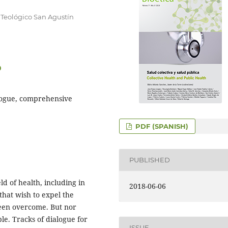
 Teológico San Agustín
0
alogue, comprehensive
PDF (SPANISH)
PUBLISHED
d of health, including in
2018-06-06
 that wish to expel the
been overcome. But nor
ble. Tracks of dialogue for
ISSUE