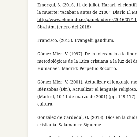
Emergui, S. (2016, 11 de julio). Harari, el científ
la muerte: “Acabará antes de 2100”. Diario El Mu
http://www.elmundo.es/papel/lideres/2016/07/
6b4.html
(enero del 2018)
Francisco. (2013). Evangelii gaudium.
Gómez Mier, V. (1997). De la tolerancia a la liber
metodológicas de la Ética cristiana a la luz del d
Humanae”. Madrid: Perpetuo Socorro.
Gómez Mier, V. (2001). Actualizar el lenguaje m
Biénzobas (Dir.), Actualizar el lenguaje religios
(Madrid, 10-11 de marzo de 2001) (pp. 149-177).
cultura.
González de Cardedal, O. (2013). Dios en la ciu
cristianía. Salamanca: Sígueme.