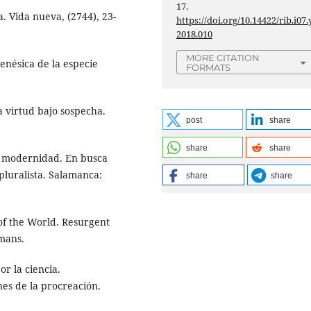
17.
a. Vida nueva, (2744), 23-
https://doi.org/10.14422/rib.i07.
2018.010
MORE CITATION
enésica de la especie
FORMATS
a virtud bajo sospecha.
post
share
share
share
la modernidad. En busca
pluralista. Salamanca:
share
share
 of the World. Resurgent
dmans.
or la ciencia.
nes de la procreación.