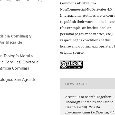
Commons Attribution-
NonCommercial-NoDerivates 4.0
Internacional
. Authors are encour
to publish their work on the Inter
(for example, on institutional or
personal pages, repositories, etc.)
ficia Comillas) y
respecting the conditions of this
ontificia de
license and quoting appropriately 
original source.
en Teología Moral y
cia Comillas) Doctor el
tificia Comillas)
eológico San Agustín
HOW TO CITE
Accept us to Search Together:
Theology, Bioethics and Public
Health. (2018).
Revista
Iberoamericana De Bioética
,
7
, 1