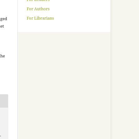
For Authors
For Librarians
aged
net
the
-