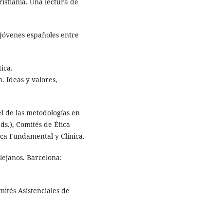
istianía. Una lectura de
. Jóvenes españoles entre
ica.
n. Ideas y valores,
el de las metodologías en
Eds.), Comités de Ética
tica Fundamental y Clínica.
 lejanos. Barcelona:
mités Asistenciales de