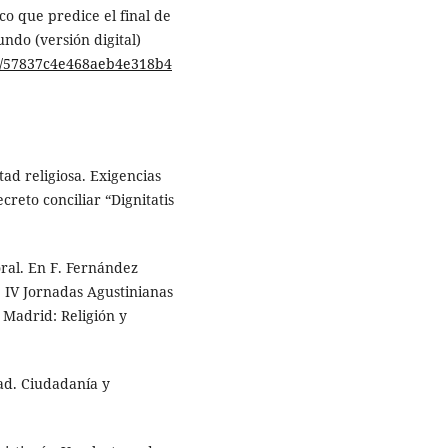
ico que predice el final de
ndo (versión digital)
11/57837c4e468aeb4e318b4
tad religiosa. Exigencias
ecreto conciliar “Dignitatis
oral. En F. Fernández
o. IV Jornadas Agustinianas
 Madrid: Religión y
dad. Ciudadanía y