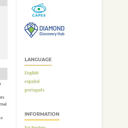
LANGUAGE
English
español
n
português
hts
rnal
INFORMATION
to
For Readers