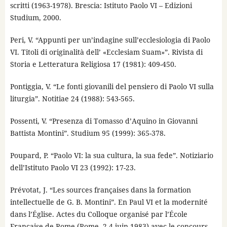
scritti (1963-1978). Brescia: Istituto Paolo VI – Edizioni
Studium, 2000.
Peri, V. “Appunti per un’indagine sull’ecclesiologia di Paolo
VI. Titoli di originalità dell’ «Ecclesiam Suam»”. Rivista di
Storia e Letteratura Religiosa 17 (1981): 409-450.
Pontiggia, V. “Le fonti giovanili del pensiero di Paolo VI sulla
liturgia”. Notitiae 24 (1988): 543-565.
Possenti, V. “Presenza di Tomasso d’Aquino in Giovanni
Battista Montini”. Studium 95 (1999): 365-378.
Poupard, P. “Paolo VI: la sua cultura, la sua fede”. Notiziario
dell’Istituto Paolo VI 23 (1992): 17-23.
Prévotat, J. “Les sources françaises dans la formation
intellectuelle de G. B. Montini”. En Paul VI et la modernité
dans l’Église. Actes du Colloque organisé par l’École
Française de Rome (Rome, 2-4 juin 1983) avec le concours