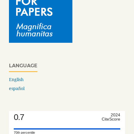
LANGUAGE
English
español
0.7
2024
CiteScore
70th percentile