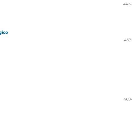
443-
gico
457
469