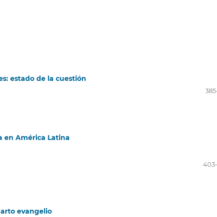
es: estado de la cuestión
385
ia en América Latina
403
uarto evangelio