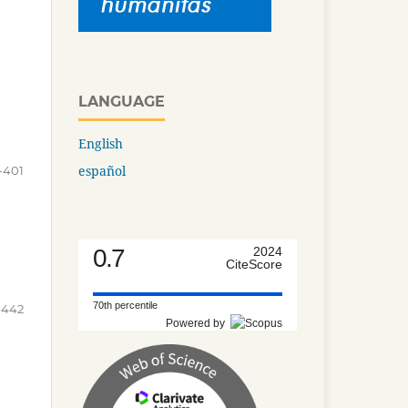
LANGUAGE
English
español
-401
0.7
2024
CiteScore
70th percentile
-442
Powered by