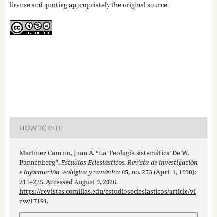
license and quoting appropriately the original source.
HOW TO CITE
Martínez Camino, Juan A. “La ‘Teología sistemática’ De W.
Pannenberg”.
Estudios Eclesiásticos. Revista de investigación
e información teológica y canónica
65, no. 253 (April 1, 1990):
215–225. Accessed August 9, 2026.
https://revistas.comillas.edu/estudioseclesiasticos/article/vi
ew/17191
.