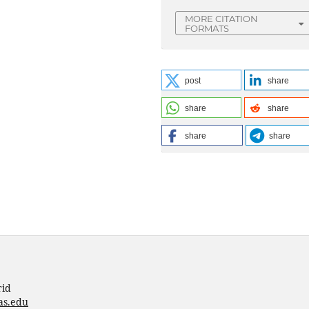
MORE CITATION
FORMATS
post
share
share
share
share
share
rid
as.edu