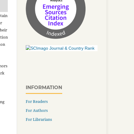
tain
er
heir
ation
ion
thors
ork
INFORMATION
For Readers
ing
For Authors
For Librarians