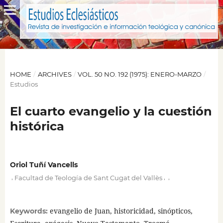
HOME
/
ARCHIVES
/
VOL. 50 NO. 192 (1975): ENERO-MARZO
/
Estudios
El cuarto evangelio y la cuestión
histórica
Oriol Tuñí Vancells
,
,
,
Facultad de Teología de Sant Cugat del Vallès
evangelio de Juan, historicidad, sinópticos,
Keywords: