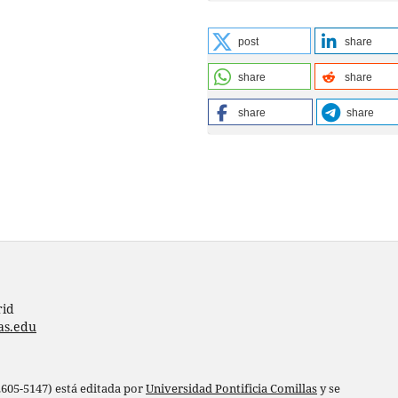
post
share
share
share
share
share
rid
as.edu
 2605-5147) está editada por
Universidad Pontificia Comillas
y se