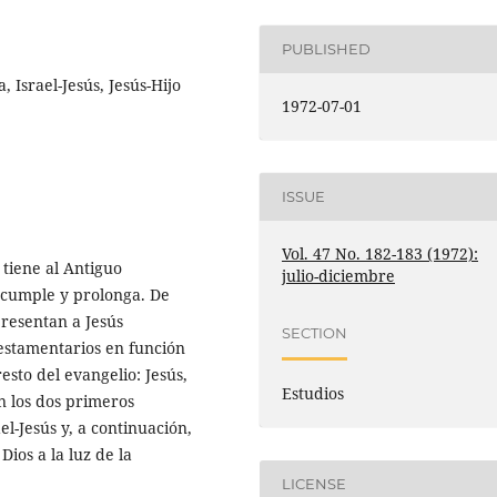
PUBLISHED
 Israel-Jesús, Jesús-Hijo
1972-07-01
ISSUE
Vol. 47 No. 182-183 (1972):
 tiene al Antiguo
julio-diciembre
o cumple y prolonga. De
presentan a Jesús
SECTION
estamentarios en función
esto del evangelio: Jesús,
Estudios
an los dos primeros
ael-Jesús y, a continuación,
Dios a la luz de la
LICENSE