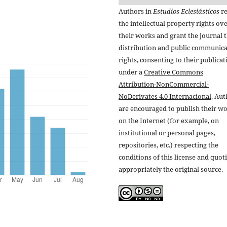
Authors in
Estudios Eclesiásticos
re
the intellectual property rights ov
their works and grant the journal t
distribution and public communic
rights, consenting to their publicat
under a
Creative Commons
Attribution-NonCommercial-
NoDerivates 4.0 Internacional
. Au
are encouraged to publish their w
on the Internet (for example, on
institutional or personal pages,
repositories, etc.) respecting the
conditions of this license and quot
appropriately the original source.