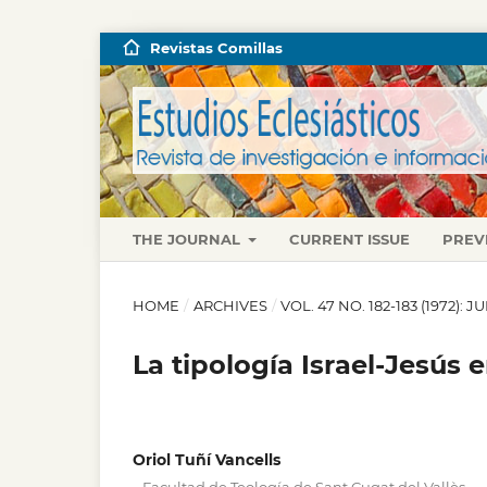
Revistas Comillas
THE JOURNAL
CURRENT ISSUE
PREV
HOME
/
ARCHIVES
/
VOL. 47 NO. 182-183 (1972):
La tipología Israel-Jesús e
Oriol Tuñí Vancells
,
,
,