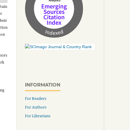
tain
er
heir
ation
ion
thors
ork
INFORMATION
ing
For Readers
For Authors
For Librarians