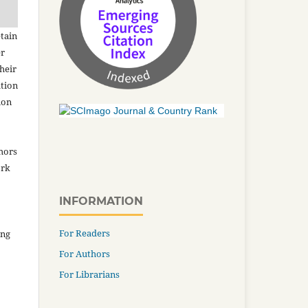
tain
er
heir
ation
ion
thors
ork
INFORMATION
For Readers
ing
For Authors
For Librarians