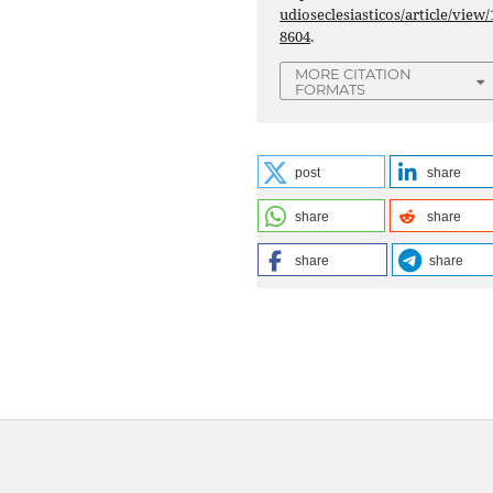
udioseclesiasticos/article/view/
8604
.
MORE CITATION
FORMATS
post
share
share
share
share
share