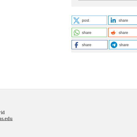
post
share
share
share
share
share
rid
as.edu