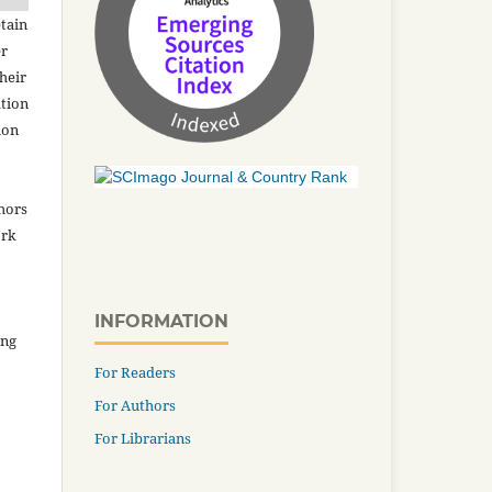
tain
er
heir
ation
ion
thors
ork
INFORMATION
ing
For Readers
For Authors
For Librarians