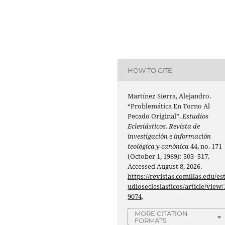
HOW TO CITE
Martínez Sierra, Alejandro.
“Problemática En Torno Al
Pecado Original”.
Estudios
Eclesiásticos. Revista de
investigación e información
teológica y canónica
44, no. 171
(October 1, 1969): 503–517.
Accessed August 8, 2026.
https://revistas.comillas.edu/es
udioseclesiasticos/article/view/
9074
.
MORE CITATION
FORMATS