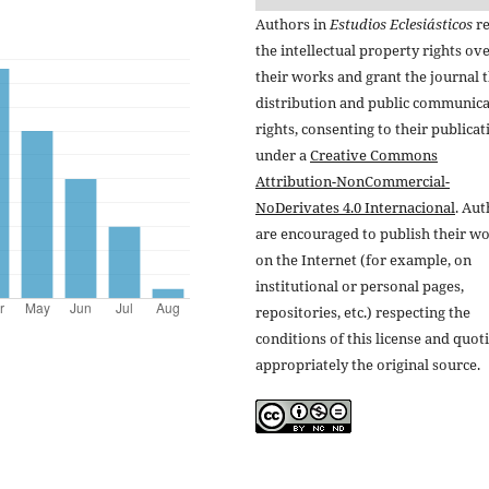
Authors in
Estudios Eclesiásticos
re
the intellectual property rights ov
their works and grant the journal t
distribution and public communic
rights, consenting to their publicat
under a
Creative Commons
Attribution-NonCommercial-
NoDerivates 4.0 Internacional
. Au
are encouraged to publish their w
on the Internet (for example, on
institutional or personal pages,
repositories, etc.) respecting the
conditions of this license and quot
appropriately the original source.