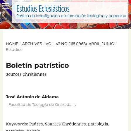
HOME
/
ARCHIVES
/
VOL. 43 NO. 165 (1968): ABRIL-JUNIO
/
Estudios
Boletín patrístico
Sources Chrétiennes
José Antonio de Aldama
,
,
,
Facultad de Teología de Granada
Padres, Sources Chrétiennes, patrología,
Keywords: