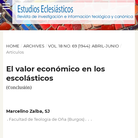
HOME
/
ARCHIVES
/
VOL. 18 NO. 69 (1944): ABRIL-JUNIO
/
Artículos
El valor económico en los
escolásticos
(Conclusión)
Marcelino Zalba, SJ
,
,
,
,
Facultad de Teología de Oña (Burgos)