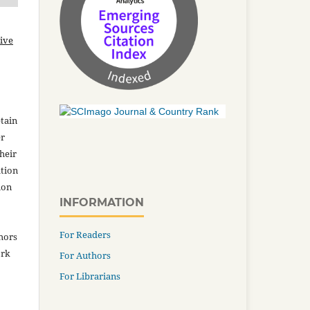
ive
tain
er
heir
ation
ion
INFORMATION
For Readers
thors
ork
For Authors
For Librarians