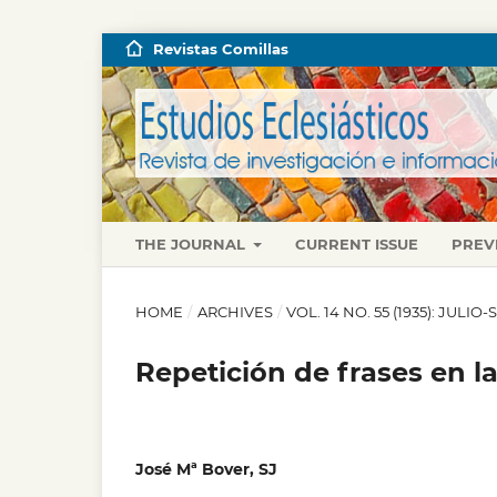
Revistas Comillas
THE JOURNAL
CURRENT ISSUE
PREV
HOME
/
ARCHIVES
/
VOL. 14 NO. 55 (1935): JULI
Repetición de frases en la
José Mª Bover, SJ
,
,
,
,