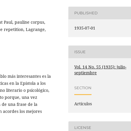
PUBLISHED
t Paul, pauline corpus,
1935-07-01
nce repetition, Lagrange,
ISSUE
Vol. 14 No. 55 (1935): julio-
septiembre
ablo más interesantes es la
icas en la Epístola a los
SECTION
o literario o psicológico,
nto porque, una vez
Artículos
a de una frase de la
n acordes los mejores
LICENSE