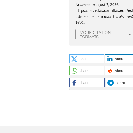
Accessed August 7, 2026.
https://revistas.comillas.edu/es
udioseclesiasticos/article/view/
1601
.
MORE CITATION
FORMATS
post
share
share
share
share
share