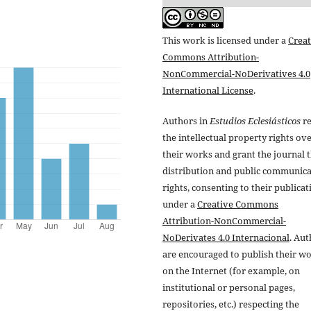
This work is licensed under a
Creat
Commons Attribution-
NonCommercial-NoDerivatives 4.0
International License
.
Authors in
Estudios Eclesiásticos
re
the intellectual property rights ov
their works and grant the journal t
distribution and public communic
rights, consenting to their publicat
under a
Creative Commons
Attribution-NonCommercial-
NoDerivates 4.0 Internacional
. Au
are encouraged to publish their w
on the Internet (for example, on
institutional or personal pages,
repositories, etc.) respecting the