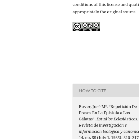
conditions of this license and quot
appropriately the original source.
HOW TO CITE
Bover, José Mª. “Repetición De
Frases En La Epístola a Los
Gálatas”.
Estudios Eclesiásticos.
Revista de investigación e
información teológica y canónic
14, no. 55 (July 1, 1935): 310–317