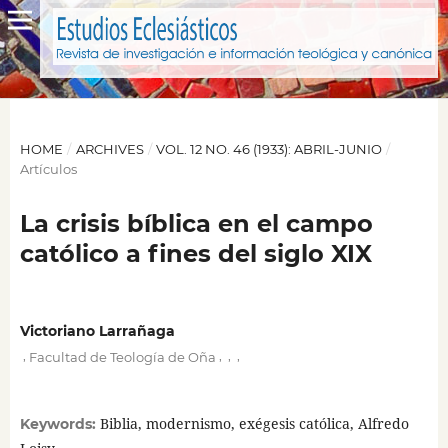
HOME
/
ARCHIVES
/
VOL. 12 NO. 46 (1933): ABRIL-JUNIO
/
Artículos
La crisis bíblica en el campo
católico a fines del siglo XIX
Victoriano Larrañaga
,
,
,
,
Facultad de Teología de Oña
Biblia, modernismo, exégesis católica, Alfredo
Keywords: