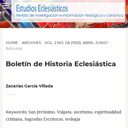
HOME
/
ARCHIVES
/
VOL. 2 NO. 06 (1923): ABRIL-JUNIO
/
Artículos
Boletín de Historia Eclesiástica
Zacarías García Villada
,
,
,
,
San Jerónimo, Vulgata, ascetismo, espiritualidad
Keywords:
cristiana, Sagradas Escrituras, teología