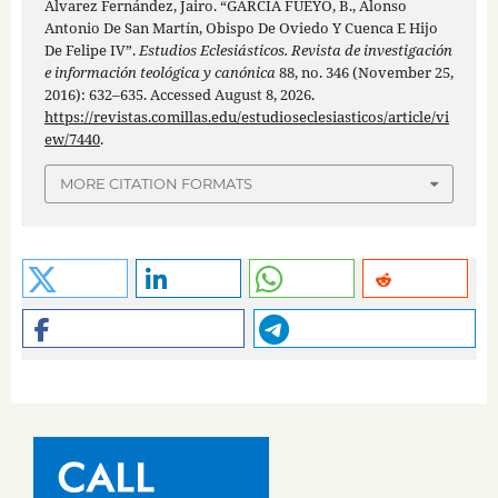
Álvarez Fernández, Jairo. “GARCÍA FUEYO, B., Alonso
Antonio De San Martín, Obispo De Oviedo Y Cuenca E Hijo
De Felipe IV”.
Estudios Eclesiásticos. Revista de investigación
e información teológica y canónica
88, no. 346 (November 25,
2016): 632–635. Accessed August 8, 2026.
https://revistas.comillas.edu/estudioseclesiasticos/article/vi
ew/7440
.
MORE CITATION FORMATS