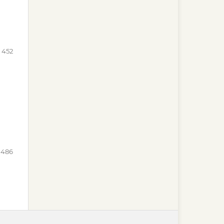
452
-486