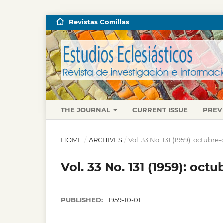
Revistas Comillas
THE JOURNAL
CURRENT ISSUE
PREV
HOME
/
ARCHIVES
/
Vol. 33 No. 131 (1959): octubr
Vol. 33 No. 131 (1959): oct
PUBLISHED:
1959-10-01