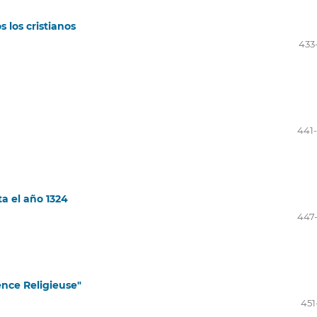
 los cristianos
433
441
a el año 1324
447
ence Religieuse"
451