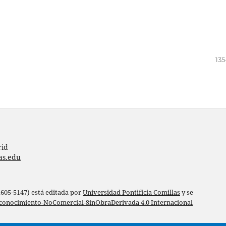
135
rid
as.edu
 2605-5147) está editada por
Universidad Pontificia Comillas
y se
conocimiento-NoComercial-SinObraDerivada 4.0 Internacional