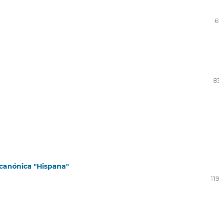
6
8
n canónica "Hispana"
11