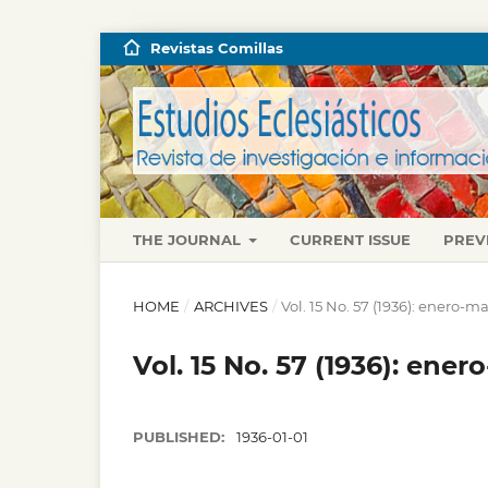
Revistas Comillas
THE JOURNAL
CURRENT ISSUE
PREV
HOME
/
ARCHIVES
/
Vol. 15 No. 57 (1936): enero-m
Vol. 15 No. 57 (1936): ene
PUBLISHED:
1936-01-01