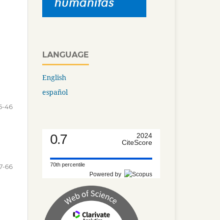
LANGUAGE
English
español
5-46
0.7
2024
CiteScore
70th percentile
7-66
Powered by