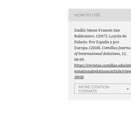
HOW TO CITE
Emilio Sáenz-Francés San
Baldomero. (2017). Loyola de
Palacio. Por España y por
Europa. (2018).
Comillas Journa
of International Relations
,
12
,
68-69.
https://revistas.comillas.edu/in
ernationalrelations/article/vie
/8938
MORE CITATION
FORMATS