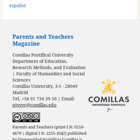
español
Parents and Teachers
Magazine
Comillas Pontifical University
Department of Education,
Research Methods, and Evaluation
| Faculty of Humanities and Social
Sciences
Comillas University, 3-5 - 28049
Madrid
Tel. +34 91 734 39 50 | Email:
pjover@comillas.edu
Parents and Teachers (print I N: 0210-
4679 | digital I N: 2255-1042) published
by
Universidad Pontificia Comillas
is