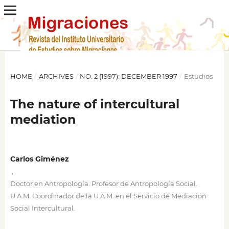
HOME
/
ARCHIVES
/
NO. 2 (1997): DECEMBER 1997
/
Estudios
The nature of intercultural
mediation
Carlos Giménez
,
Doctor en Antropología. Profesor de Antropología Social.
U.A.M. Coordinador de la U.A.M. en el Servicio de Mediación
Social Intercultural.