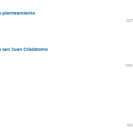
vo planteamiento
527
de san Juan Crisóstomo
539
561