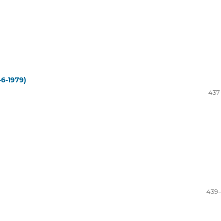
-6-1979)
437
439