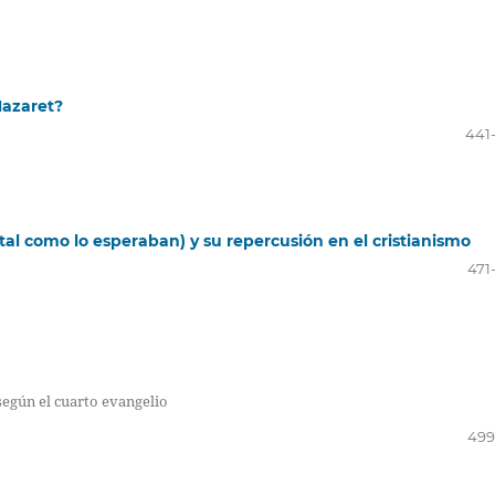
Nazaret?
441
 (tal como lo esperaban) y su repercusión en el cristianismo
471
 según el cuarto evangelio
499