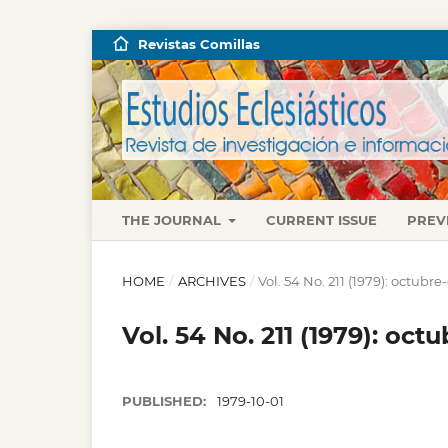
Revistas Comillas
THE JOURNAL
CURRENT ISSUE
PREV
HOME
/
ARCHIVES
/
Vol. 54 No. 211 (1979): octubr
Vol. 54 No. 211 (1979): oc
PUBLISHED:
1979-10-01