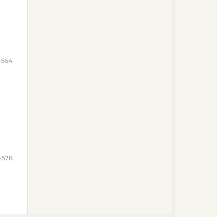
-564
-578