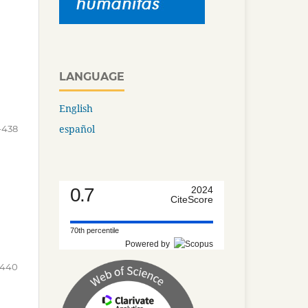
LANGUAGE
English
español
-438
0.7
2024
CiteScore
70th percentile
Powered by
-440