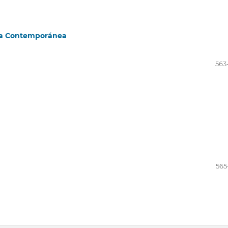
aña Contemporánea
563
565