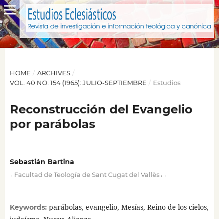
HOME
/
ARCHIVES
/
VOL. 40 NO. 154 (1965): JULIO-SEPTIEMBRE
/
Estudios
Reconstrucción del Evangelio
por parábolas
Sebastián Bartina
,
,
,
Facultad de Teología de Sant Cugat del Vallès
parábolas, evangelio, Mesías, Reino de los cielos,
Keywords: