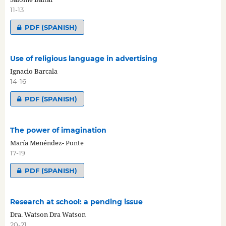
11-13
PDF (SPANISH)
Use of religious language in advertising
Ignacio Barcala
14-16
PDF (SPANISH)
The power of imagination
María Menéndez- Ponte
17-19
PDF (SPANISH)
Research at school: a pending issue
Dra. Watson Dra Watson
20-21